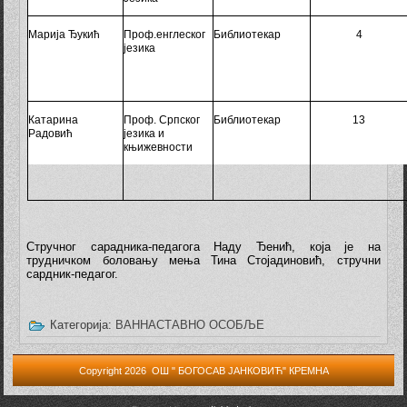
Марија Ђукић
Проф.енглеског
Библиотекар
4
језика
Катарина
Проф. Српског
Библиотекар
13
Радовић
језика и
књижевности
Стручног сарадника-педагога Наду Ђенић, која је на
трудничком боловању мења Тина Стојадиновић,
стручни
сардник-педагог.
Категорија:
ВАННАСТАВНО ОСОБЉЕ
Copyright 2026 ОШ " БОГОСАВ ЈАНКОВИЋ" КРЕМНА