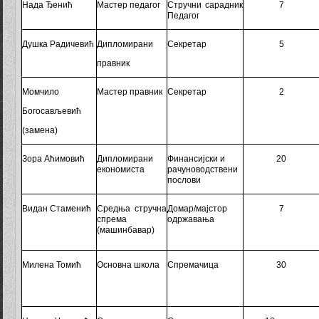
Нада Ђенић
Мастер педагог
Стручни
сарадник
7
Педагог
Душка Радичевић
Дипломирани
Секретар
5
правник
Момчило
Мастер правник
Секретар
2
Богосављевић
(замена)
Зора Аћимовић
Дипломирани
Финансијски и
20
економиста
рачуноводствени
послови
Видан Стаменић
Средња стручна
Домар
/мајстор
7
спрема
одржавања
(м
ашинбавар
)
Милена Томић
Основна школа
Спремачица
30