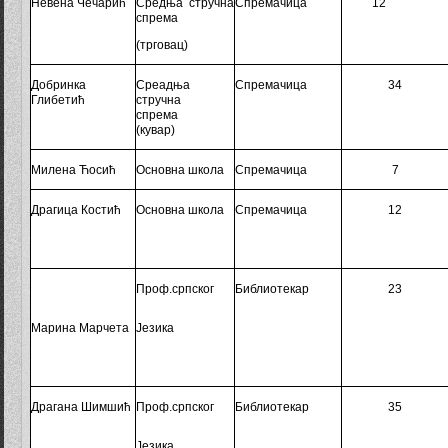
Невена Чечарић
Средња стручна
Спремачица
1
2
спрема
(трговац)
Добринка
Среадња
Спремачица
34
Глибетић
стручна
спрема
(к
увар
)
Милена Ћосић
Основна школа
Спремачица
7
Драгица Костић
Основна школа
Спремачица
12
Проф.српског
Библиотекар
23
Марина Марчета
Ј
езика
Драгана Шимшић
Проф.срп
с
ког
Библиотекар
35
Ј
езика