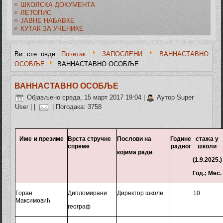
ШКОЛСКА ДОКУМЕНТА
ЛЕТОПИС
ЈАВНЕ НАБАВКЕ
КУТАК ЗА УЧЕНИКЕ
Ви сте овде:
Почетак
ЗАПОСЛЕНИ
ВАННАСТАВНО
ОСОБЉЕ
ВАННАСТАВНО ОСОБЉЕ
ВАННАСТАВНО ОСОБЉЕ
Објављено среда, 15 март 2017 19:04
|
Аутор Super
User
|
|
| Погодака: 3758
Име
и
презиме
Врста стручне
Послови на
Године
стажа у
спреме
радног
школи
којима ради
(
1.9.2025.)
Год.; Мес.
Горан
Дипломирани
Д
иректор
школе
10
Максимовић
географ