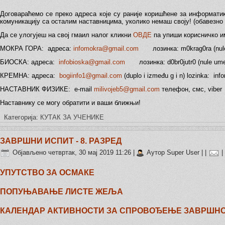
Договараћемо се преко адреса које су раније коришћене за информати
комуникацију са осталим наставницима, уколико немаш своју! (обавезно
Да се улогујеш на свој гмаил налог кликни
ОВДЕ
па упиши корисничко им
МОКРА ГОРА: адреса:
infomokra@gmail.com
лозинка: m0krag0ra (nule
БИОСКА: адреса:
infobioska@gmail.com
лозинка: d0br0jutr0 (nule ume
КРЕМНА: адреса:
bogiinfo1@gmail.com
(duplo i između g i n) lozinka: in
НАСТАВНИК ФИЗИКЕ: e-mail
milivojeb5@gmail.com
телефон, смс, viber
Наставнику се могу обратити и ваши ближњи!
Категорија:
КУТАК ЗА УЧЕНИКЕ
ЗАВРШНИ ИСПИТ - 8. РАЗРЕД
Објављено четвртак, 30 мај 2019 11:26
|
Аутор Super User
|
|
|
УПУТСТВО ЗА ОСМАКЕ
ПОПУЊАВАЊЕ ЛИСТЕ ЖЕЉА
КАЛЕНДАР АКТИВНОСТИ ЗА СПРОВОЂЕЊЕ ЗАВРШН