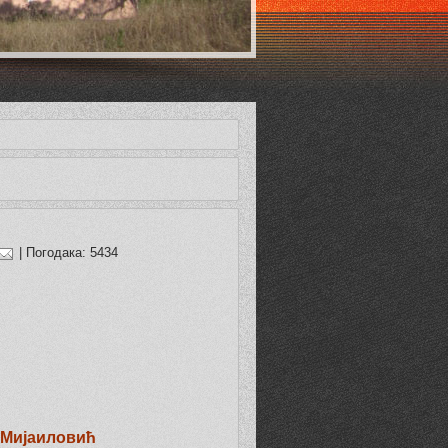
| Погодака: 5434
а Мијаиловић