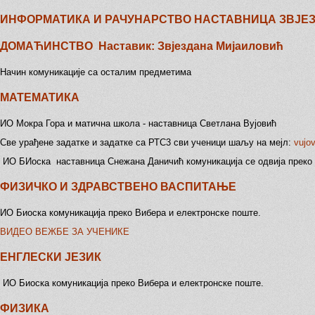
ИНФОРМАТИКА И РАЧУНАРСТВО НАСТАВНИЦА ЗВЈЕ
ДОМАЋИНСТВО
Наставик: Звјездана Мијаиловић
Начин комуникације са осталим предметима
МАТЕМАТИКА
ИО Мокра Гора и матична школа - наставница Светлана Вујовић
Све урађене задатке и задатке са РТС3 сви ученици шаљу на мејл:
vujo
ИО БИоска наставница Снежана Даничић комуникација се одвија преко 
ФИЗИЧКО И ЗДРАВСТВЕНО ВАСПИТАЊЕ
ИО Биоска комуникација преко Вибера и електронске поште.
ВИДЕО ВЕЖБЕ ЗА УЧЕНИКЕ
ЕНГЛЕСКИ ЈЕЗИК
ИО Биоска комуникација преко Вибера и електронске поште.
ФИЗИКА