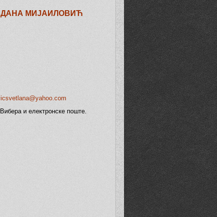
ЗДАНА МИЈАИЛОВИЋ
vicsvetlana@yahoo.com
Вибера и електронске поште.