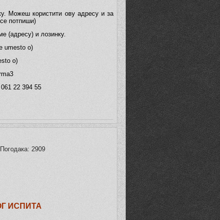
ку. Можеш користити ову адресу и за
 се потпиши)
е (адресу) и лозинку.
 umesto o)
sto o)
forma3
 061 22 394 55
 Погодака: 2909
ОГ ИСПИТА