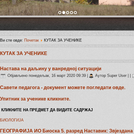
Ви сте овде:
Почетак
КУТАК ЗА УЧЕНИКЕ
КУТАК ЗА УЧЕНИКЕ
Настава на даљину у ванредној ситуацији
Објављено понедељак, 16 март 2020 09:39
|
Аутор Super User
|
|
Савети педагога - документ можете погледати овде.
Упитник за ученике кликните.
КЛИКНИТЕ НА ПРЕДМЕТ ДА ВИДИТЕ САДРЖАЈ
БИОЛОГИЈА
ГЕОГРАФИЈА
ИО Биоска 5. разред Наставик: Звјездан