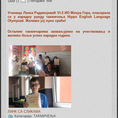
User
|
|
| Погодака: 506
Ученица Ленка Радивојевић VI-2 ИО Мокра Гора, пласирала
се у наредну рунду такмичења Hippo English Language
Olympiad. Желимо јој пуно среће!
Осталим такмичарима захваљујемо на учествовању и
желимо бољи успех наредне године.
ЛИНК СА СЛИКАМА
Категорија:
ТАКМИЧЕЊА