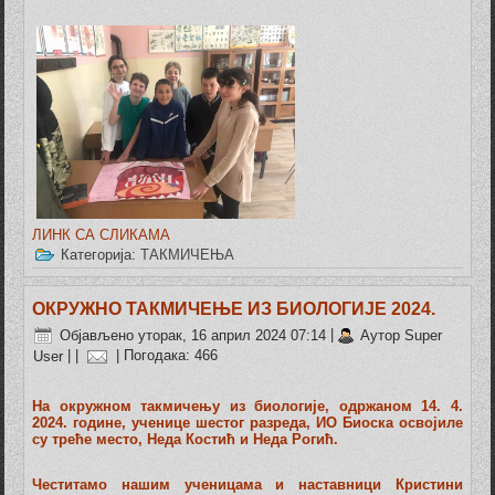
ЛИНК СА СЛИКАМА
Категорија:
ТАКМИЧЕЊА
ОКРУЖНО ТАКМИЧЕЊЕ ИЗ БИОЛОГИЈЕ 2024.
Објављено уторак, 16 април 2024 07:14
|
Аутор Super
User
|
|
| Погодака: 466
На окружном такмичењу из биологије, одржаном 14. 4.
2024. године, ученице шестог разреда, ИО Биоска освојиле
су треће место, Неда Костић и Неда Рогић.
Честитамо нашим ученицама и наставници Кристини