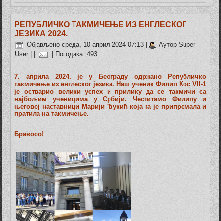
РЕПУБЛИЧКО ТАКМИЧЕЊЕ ИЗ EНГЛЕСКОГ
ЈЕЗИКА 2024.
Објављено среда, 10 април 2024 07:13
|
Аутор Super
User
|
|
| Погодака: 493
7. априла 2024. је у Београду одржано Републичко
такмичење из енглеског језика. Наш ученик Филип Кос VII-1
је остварио велики успех и прилику да се такмичи са
најбољим ученицима у Србији. Честитамо Филипу и
његовој наставници Марији Ђукић која га је припремала и
пратила на такмичење.
Бравооо!