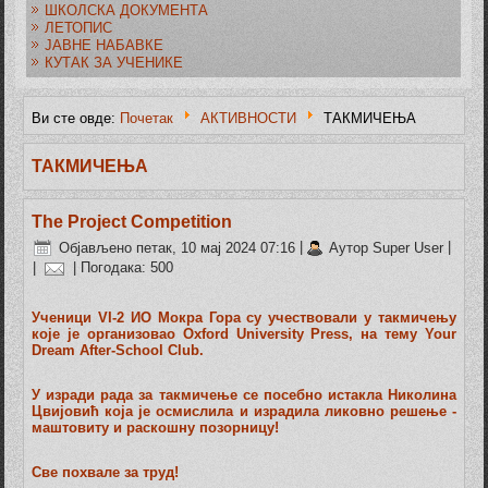
ШКОЛСКА ДОКУМЕНТА
ЛЕТОПИС
ЈАВНЕ НАБАВКЕ
КУТАК ЗА УЧЕНИКЕ
Ви сте овде:
Почетак
АКТИВНОСТИ
ТАКМИЧЕЊА
ТАКМИЧЕЊА
The Project Competition
Објављено петак, 10 мај 2024 07:16
|
Аутор Super User
|
|
| Погодака: 500
Ученици VI-2 ИО Мокра Гора су учествовали у такмичењу
које је организовао Oxford University Press, на тему Your
Dream After-School Club.
У изради рада за такмичење се посебно истакла Николина
Цвијовић која је осмислила и израдила ликовно решење -
маштовиту и раскошну позорницу!
Све похвале за труд!