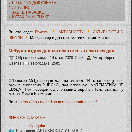
ШКОЛСКА ДОКУМЕНТА
ЛЕТОПИС
ЈАВНЕ НАБАВКЕ
КУТАК ЗА УЧЕНИКЕ
Ви сте овде:
Почетак
АКТИВНОСТИ
АКТИВНОСТИ У
ШКОЛИ
Међународни дан математике - тематски дан
Међународни дан математике - тематски дан
Објављено среда, 18 март 2020 11:52
|
Аутор Super
User
|
|
| Погодака: 2585
Обележен Међународни дан математике 14. март који је ове
године прогласио УНЕСКО, под слоганом: МАТЕМАТИКА ЈЕ
СВУДА. Тим поводом са ученицима одрађен Тематски дан у
Мокрој Гори и Кремнима.
Линк:
https://dms.rs/medjunarodni-dan-matematike/
ЛИНК СА СЛИКАМА
Следећа
Категорија:
АКТИВНОСТИ У ШКОЛИ