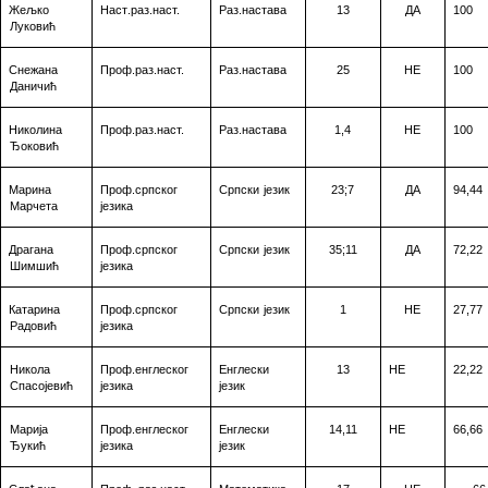
Жељко
Наст
.раз.наст.
Раз.настава
13
ДА
100
Луковић
Снежана
Проф.раз.наст.
Раз.настава
25
НЕ
100
Даничић
Николина
Проф.раз.наст.
Раз.настава
1,4
НЕ
100
Ђоковић
Марина
Проф.српског
Српски
језик
23
;7
ДА
94,44
Марчета
језика
Драгана
Проф.српског
Српски
језик
3
5
;11
ДА
72,22
Шимшић
језика
Катарина
Проф.српског
Српски
језик
1
НЕ
27,77
Радовић
језика
Никола
Проф.енглеског
Енглески
13
НЕ
22,22
Спасојевић
језика
језик
Марија
Проф.енглеског
Енглески
14,11
НЕ
66,66
Ђукић
језика
језик