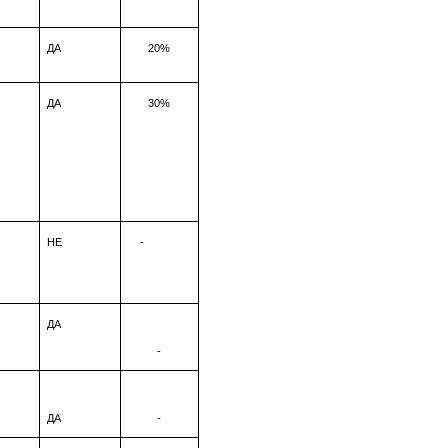
ДА
20%
ДА
30%
НЕ
-
ДА
-
ДА
-