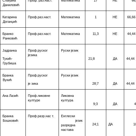
Слађана
Проф. раз.наст.
Математика
17
НЕ
66
Даниловић
Катарина
Проф.раз.наст.
Математика
1
НЕ
66,66
Доганџић
Бранко
Проф.раз.наст.
Математика
11,3
НЕ
44,44
Ранковић
Јадранка
Проф
.
руског
Руски језик
језика
Тукић-
2
1
;8
ДА
44,44
Грубиша
Бранка
Проф.руског
Руски језик
Вукић
је зика
28
;7
ДА
44,44
Ана Лазић
Проф.ликовне
Ликовна
културе
култура
9
;3
ДА
4
Бранка
Проф.разр.нас т.
Енглески
Бошковић
језик
24
;
1
ДА
1
разредна
настава