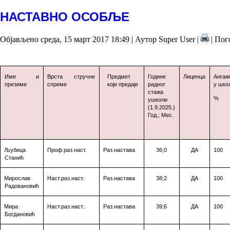
НАСТАВНО ОСОБЉЕ
Објављено среда, 15 март 2017 18:49
|
Аутор Super User
|
| Пог
Име
и
Врста
стручне
Предмет
Године
Лиценца
Ангаж
презиме
с
п
реме
који
предаје
радног
у шко
стажа
%
у
школи
(
1
.
9
.202
5
.)
Год.; Мес.
Љубица
Проф.раз.наст.
Раз.настава
3
6
;0
ДА
100
Станић
Мирослав
Наст.раз.наст.
Раз.настава
3
8
;2
ДА
100
Радовановић
Мира
Наст.раз.наст.
Раз.настава
3
9
;6
ДА
100
Богдановић