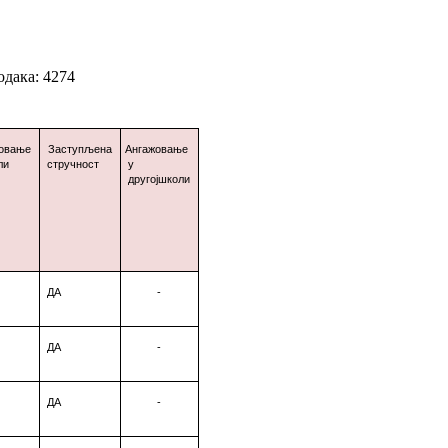
одака: 4274
овање
Заступљена
Ангажовање
ли
стручност
у
другојшколи
ДА
-
ДА
-
ДА
-