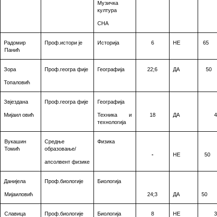
Музичка
култура
СНА
Радомир
Проф.истори је
Историја
6
НЕ
65
Панић
Зора
Проф.геогра фије
Географија
2
2
;6
ДА
50
Топаловић
Звјездана
Проф.геогра фије
Географија
Мијаил овић
Техника и
1
8
ДА
4
технологија
Вукашин
Средње
Физика
Томић
образовање/
-
НЕ
50
апсолвент физике
Данијела
Проф.биологије
Биологија
Мијаиловић
24
;
3
ДА
50
Славица
Проф.биологије
Биологија
8
НЕ
3