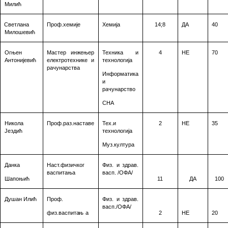
Милић
Светлана
Проф.хемије
Хемија
1
4
;8
ДА
40
Милошевић
Огњен
Мастер инжењер
Техника и
4
НЕ
70
Антонијевић
електротехнике и
технологија
рачунарства
Информатика
и
рачунарство
СНА
Никола
Проф.раз.наставе
Тех.и
2
НЕ
35
Јездић
технологија
Муз.култура
Данка
Наст.физичког
Физ. и здрав.
васпитања
васп. /ОФА
/
Шапоњић
11
ДА
100
Душан Илић
Проф.
Физ. и здрав.
васп./ОФА
/
физ.васпитањ
а
2
НЕ
20