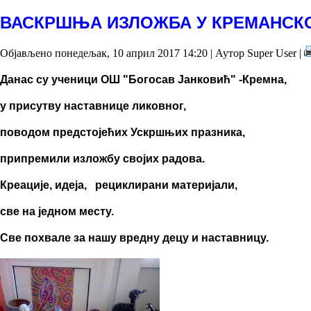
ВАСКРШЊА ИЗЛОЖБА У КРЕМАНСК
Објављено понедељак, 10 април 2017 14:20
|
Аутор Super User
|
Данас су ученици ОШ "Богосав Јанковић" -Кремна,
у присутву наставнице ликовног,
поводом предстојећих Ускршњих празника,
припремили изложбу својих радова.
Креације, идеја, рециклирани материјали,
све на једном месту.
Све похвале за нашу вредну децу и наставницу.